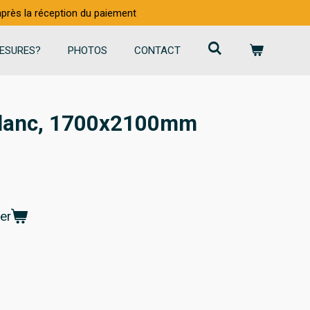
 après la réception du paiement
ESURES?
PHOTOS
CONTACT
 blanc, 1700x2100mm
er