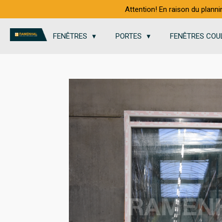
Attention! En raison du planni
Passer
au
contenu
FENÊTRES
PORTES
FENÊTRES COU
principal