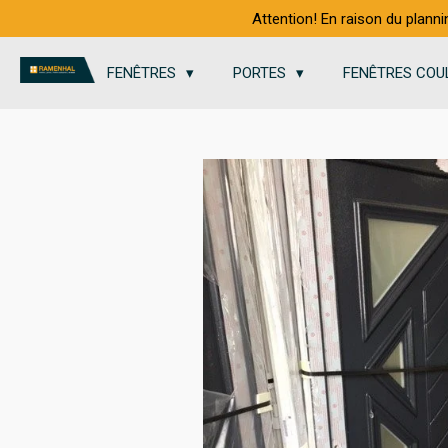
Attention! En raison du planni
Passer
au
contenu
FENÊTRES
PORTES
FENÊTRES COU
principal