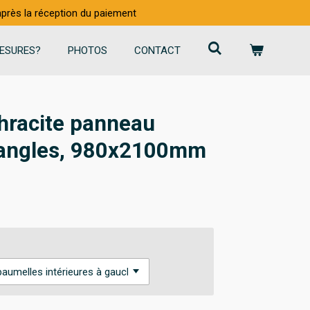
 après la réception du paiement
ESURES?
PHOTOS
CONTACT
thracite panneau
riangles, 980x2100mm